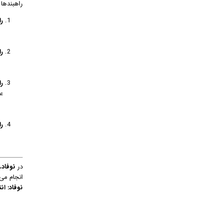
راهبندها 
را
ر
ر
ع
ر
در
نوفاد
،
انجام می‌
نوفاد: ا