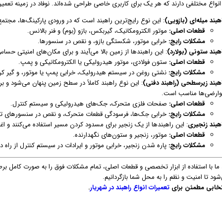
انواع مختلفی دارند که هر یک برای کاربری خاصی طراحی شده‌اند. نوفاد در زمینه تعمی
هبند میله‌ای (بازویی)
: این نوع رایج‌ترین راهبند است که در ورودی پارکینگ‌ها، مجت
قطعات اصلی:
موتور الکترومکانیک، گیربکس، بازو (بوم) و فنر بالانس.
مشکلات رایج:
خرابی موتور، شکستگی بازو، و نقص در سنسورها.
اهبند ستونی (بولارد)
: این راهبندها از زمین بالا می‌آیند و برای مکان‌های امنیتی حساس
قطعات اصلی:
ستون فولادی، موتور هیدرولیکی یا الکترومکانیکی و پمپ.
مشکلات رایج:
نشتی روغن در سیستم هیدرولیک، خرابی پمپ یا موتور، و گیر ک
اهبند زیرسطحی (راهبند دفنی)
: این نوع راهبند کاملاً در سطح زمین پنهان می‌شود و برا
وارضی‌ها مناسب است.
قطعات اصلی:
صفحات فلزی متحرک، جک‌های هیدرولیکی و سیستم کنترل.
مشکلات رایج:
خرابی جک‌ها، فرسودگی قطعات متحرک، و نقص در سنسورهای 
اهبند زنجیری
: این راهبندها از یک زنجیر برای مسدود کردن مسیر استفاده می‌کنند و ا
قطعات اصلی:
موتور، زنجیر و ستون‌های نگهدارنده.
مشکلات رایج:
پاره شدن زنجیر، خرابی موتور و ایرادات در سیستم کنترل از راه دو
 ما با استفاده از ابزار تخصصی و قطعات اصلی، تمام مشکلات فوق را به صورت کامل ب
شود تا امنیت و نظم را به محل شما بازگردانیم.
نتخابی مطمئن برای
تعمیرات انواع راهبند در شهریار
.