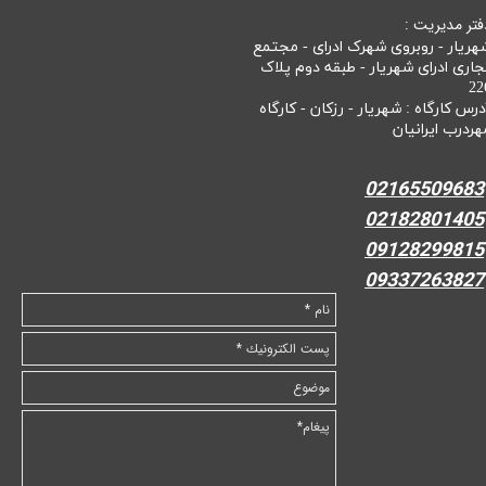
فتر مدیریت :
هریار - روبروی شهرک ادرای - مجتمع
جاری ادرای شهریار - طبقه دوم پلاک
22
درس کارگاه : شهریار - رزکان - کارگاه
هردرب ایرانیان
02165509683
02182801405
09128299815
09337263827