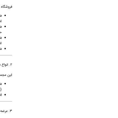
فروشگاه 
در
ا
در
حد
در
ا
در
۲. انواع درب‌های اتوماتیک پارکینگی و کرکره‌های برقی
این مجموع
د
(
ان
۳. عرضه کامل قطعات و لوازم یدکی (تمامی برندها)