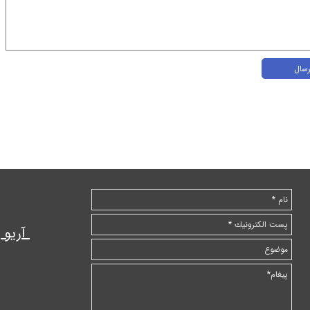
رسال
آریو