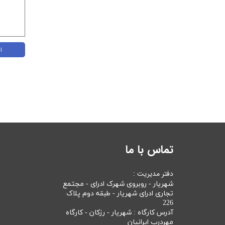
ا
تماس با ما
دفتر مدیریت :
شهریار - روبروی شهرک ادرای - مجتمع
تجاری ادرای شهریار - طبقه دوم پلاک
226
آدرس کارگاه : شهریار - رزکان - کارگاه
مهردرب ایرانیان