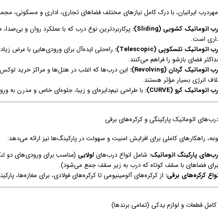
مهردرب ایرانیان، با درک کامل نیازهای مختلف فضاهای تجاری، اداری و مسکونی، مجموعه
ب اتوماتیک کشویی (Sliding):
پرکاربردترین نوع درب که با عملکرد روان و بی‌صدا، 
داری است.
ب اتوماتیک تلسکوپی (Telescopic):
راه‌حلی ایده‌آل برای ورودی‌هایی با عرض زیا
اکثر فضای بازشو را فراهم می‌کنند.
ب اتوماتیک گردان (Revolving):
این درب‌ها که اغلب در هتل‌ها و مراکز خرید لوکس
تلاف انرژی بسیار مؤثر هستند.
ب اتوماتیک کرو (CURVE):
با طراحی نیم‌دایره‌ای و زیبا، جلوه‌ای خاص و مدرن به ور
ه، راهکارهای کاملی برای افزایش امنیت و سهولت در پارکینگ‌ها نیز ارائه می‌دهد:
رب‌های پارکینگ اتوماتیک:
شامل انواع درب‌های
لولایی
(مناسب برای ورودی‌های دو لنگ
برای فضاهای با سقف کوتاه که درب به زیر سقف جمع می‌شود).
واع کرکره‌های برقی:
از کرکره‌های آلومینیومی تا کرکره‌های فولادی، برای مغازه‌ها، پارکینگ‌