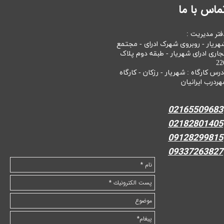
ماس با ما
فتر مدیریت :
هریار - روبروی شهرک ادرای - مجتمع
جاری ادرای شهریار - طبقه دوم پلاک
22
درس کارگاه : شهریار - رزکان - کارگاه
هردرب ایرانیان
02165509683
02182801405
09128299815
09337263827