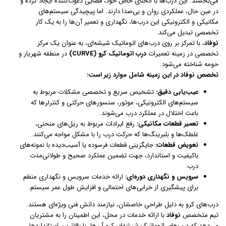
می‌بخشند. این درب‌ها با انحنای خاص خود، فضایی دعوت‌کننده ایجاد کرده و
در عین حال، عملکردی روان و بی‌صدا دارند. اما پیچیدگی سیستم‌های
مکانیکی و الکترونیکی این درب‌ها، نگهداری و تعمیر آن‌ها را به یک کار
تخصصی تبدیل می‌کند.
نوفاد
، با تمرکز بر روی درب‌های اتوماتیک شیشه‌ای، به عنوان یک مرکز
تخصصی در زمینه تعمیرات
درب اتوماتیک کرو (CURVE)
در منطقه شهریار و
حومه شناخته می‌شود.
تخصص نوفاد در این زمینه شامل موارد زیر است:
عیب‌یابی دقیق:
تشخیص سریع و تخصصی مشکلات مربوط به
سیستم‌های الکترونیکی، موتور، سنسورهای حرکتی و کنترلرها که
باعث اختلال در عملکرد درب می‌شوند.
تعمیر قطعات مکانیکی:
رفع ایرادات مربوط به ریل‌های منحنی،
غلطک‌ها و بلبرینگ‌ها که حرکت درب را با مشکل مواجه می‌کنند.
تعویض قطعات:
جایگزینی قطعات فرسوده یا آسیب‌دیده با نمونه‌های
باکیفیت و استاندارد، جهت تضمین عملکرد صحیح و طولانی‌مدت
درب.
سرویس و نگهداری دوره‌ای:
ارائه خدمات سرویس و نگهداری منظم
برای پیشگیری از خرابی‌های احتمالی و افزایش طول عمر سیستم.
درب‌های کرو به دلیل طراحی خاصشان، نیازمند دانش فنی ویژه‌ای هستند.
تیم متخصص
نوفاد
با ارائه خدمات در محل، این اطمینان را به مشتریان
می‌دهد که درب‌های اتوماتیک شیشه‌ای کرو آن‌ها، با بالاترین استانداردها