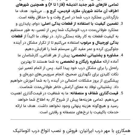
تمامی فازهای شهر جدید اندیشه (فاز ۱ تا ۶) و همچنین شهرهای
اطراف آن مانند شهریار، ملارد، فردیس، کرج و...
می‌شود. هدف ما
بازگرداندن عملکرد درب شما در اسرع وقت و با حداقل وقفه است.
تضمین کیفیت با استفاده از قطعات یدکی اصلی:
دوام، پایداری و
عملکرد طولانی‌مدت درب اتوماتیک شما پس از تعمیر، به طور مستقیم
به کیفیت قطعات به کار رفته بستگی دارد. در نوفاد، ما اکیداً از
قطعات
یدکی اورجینال و مرغوب
استفاده می‌کنیم تا از تکرار مشکل در آینده
جلوگیری کرده و عمر مفید کلی سیستم شما را افزایش دهیم.
مشاوره و پشتیبانی تخصصی:
پیش از هر اقدامی، کارشناسان ما
آماده ارائه
مشاوره رایگان و تخصصی
به شما هستند تا بهترین
راه‌حل را برای مشکل درب خود پیدا کنید. پس از اتمام تعمیر نیز،
نکات کلیدی برای نگهداری صحیح، انجام سرویس‌های دوره‌ای و
پیشگیری از بروز مشکلات احتمالی در آینده را به شما آموزش خواهیم
داد. پشتیبانی نوفاد به معنای آرامش خاطر طولانی‌مدت شماست.
قیمت‌گذاری شفاف و منصفانه:
ما به شفافیت در قیمت‌گذاری اهمیت
می‌دهیم. تمامی هزینه‌ها پیش از شروع کار به اطلاع شما خواهد
رسید و هیچ‌گونه هزینه پنهانی وجود نخواهد داشت. هدف ما ارائه
خدمات باکیفیت با نرخ‌های منصفانه و رقابتی است.
همکاری با مهر درب ایرانیان: فروش و نصب انواع درب اتوماتیک