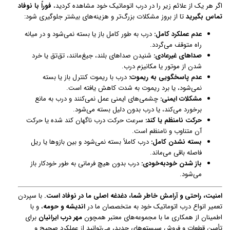
اگر هر یک از علائم زیر را در درب اتوماتیک خود مشاهده کردید،
فوراً با نوفاد
تماس بگیرید
تا از بروز مشکلات بزرگ‌تر و هزینه‌های بیشتر جلوگیری شود:
عدم عملکرد کامل:
درب به طور کامل باز یا بسته نمی‌شود و در میانه
راه متوقف می‌گردد.
صداهای غیرعادی:
شنیدن صداهای بلند، جیغ‌مانند، تق‌تق یا خرد
شدن از موتور یا مکانیزم درب.
عدم پاسخگویی به ریموت:
درب با ریموت کنترل باز یا بسته
نمی‌شود، یا برد ریموت به شدت کاهش یافته است.
مشکلات ایمنی:
چشمی‌های ایمنی عمل نمی‌کنند و درب به مانع
برخورد می‌کند، یا درب بدون دلیل بسته می‌شود.
حرکت نامنظم یا کند:
سرعت حرکت درب ناگهان کند شده یا حرکت
آن متناوب و نامنظم است.
بسته نشدن کامل:
درب کاملاً بسته نمی‌شود و بین بازوها یا ریل
فاصله باقی می‌ماند.
باز شدن خودبه‌خودی:
درب بدون هیچ فرمانی به طور خودکار باز
می‌شود.
امنیت، راحتی و آرامش خاطر شما، دغدغه اصلی ما در نوفاد است.
با سپردن
تعمیر انواع درب اتوماتیک خود به متخصصان ما در
اندیشه و حومه
، و با
اطمینان از همکاری ما با مجموعه‌های معتبر همچون
مهر درب ایرانیان
برای
تأمین قطعات و فروش سیستم‌های جدید، می‌توانید از عملکرد صحیح و