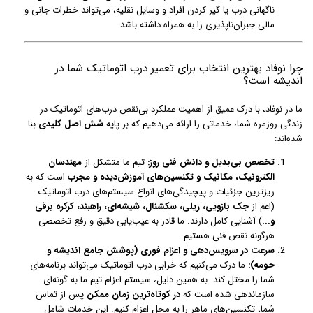
ناگهانی درب یا گیر کردن افراد و وسایل نقلیه، می‌تواند خطرات جانی و
مالی جبران‌ناپذیری را به همراه داشته باشد.
چرا نوفاد بهترین انتخاب برای تعمیر درب اتوماتیک شما در
اندیشه است؟
ما در نوفاد، با درک عمیق از اهمیت عملکرد بی‌نقص درب‌های اتوماتیک در
زندگی روزمره شما، خدماتی را ارائه می‌دهیم که بر پایه
شش اصل کلیدی
بنا
شده‌اند:
تخصص بی‌بدیل و دانش فنی روز:
تیم ما متشکل از
مهندسان
الکترونیک، مکانیک و تکنسین‌های آموزش‌دیده و مجرب
است که به
ریزترین جزئیات و پیچیدگی‌های انواع سیستم‌های درب اتوماتیک
(اعم از
جک بازویی، ریلی، سکشنال، شیشه‌ای، راهبند، کرکره برقی
و...
) آشنایی کامل دارند. ما قادر به عیب‌یابی دقیق و رفع تخصصی
هرگونه نقص فنی هستیم.
سرعت در سرویس‌دهی و اعزام فوری (پوشش جامع اندیشه و
حومه):
ما درک می‌کنیم که خرابی درب اتوماتیک می‌تواند برنامه‌های
شما را مختل کند. به همین دلیل، سیستم اعزام تیم ما به گونه‌ای
سازماندهی شده است که
در کوتاه‌ترین زمان ممکن
پس از تماس
شما، تکنسین‌های ماهر را به محل اعزام کنیم. این خدمات شامل