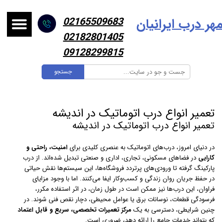
هر درب ایرانیا
ن
02165509683
02182801405
09128299815
جستجو
تعمیر انواع درب اتوماتیک در اندیشه
تعمیر انواع درب اتوماتیک در اندیشه
در دنیای امروز، درب‌های اتوماتیک به عنصری کلیدی برای
امنیت، راحتی و
کارایی
در فضاهای مسکونی، تجاری، اداری و صنعتی تبدیل شده‌اند. از درب
پارکینگ گرفته تا ورودی‌های پرتردد فروشگاه‌ها، این سیستم‌ها نقش حیاتی
در حفظ جریان روان زندگی و کسب‌وکار ایفا می‌کنند. اما با وجود مزایای
فراوان، این درب‌ها نیز ممکن است در طول زمان، در اثر استفاده مکرر،
فرسودگی قطعات، نوسانات برق یا عوامل محیطی، دچار نقص فنی شوند. در
چنین شرایطی، دسترسی به یک
مرکز تعمیرات تخصصی، سریع و قابل اعتماد
که بتواند خدمات جامع را ارائه دهد، ضروری است.