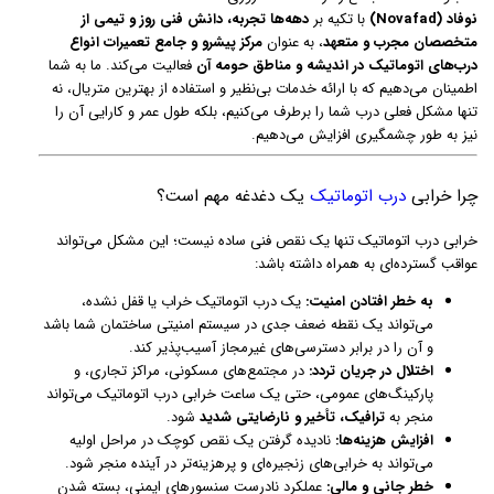
نوفاد (Novafad)
با تکیه بر
دهه‌ها تجربه، دانش فنی روز و تیمی از
متخصصان مجرب و متعهد
، به عنوان
مرکز پیشرو و جامع تعمیرات انواع
درب‌های اتوماتیک در اندیشه و مناطق حومه آن
فعالیت می‌کند. ما به شما
اطمینان می‌دهیم که با ارائه خدمات بی‌نظیر و استفاده از بهترین متریال، نه
تنها مشکل فعلی درب شما را برطرف می‌کنیم، بلکه طول عمر و کارایی آن را
نیز به طور چشمگیری افزایش می‌دهیم.
چرا خرابی
درب اتوماتیک
یک دغدغه مهم است؟
خرابی درب اتوماتیک تنها یک نقص فنی ساده نیست؛ این مشکل می‌تواند
عواقب گسترده‌ای به همراه داشته باشد:
به خطر افتادن امنیت:
یک درب اتوماتیک خراب یا قفل نشده،
می‌تواند یک نقطه ضعف جدی در سیستم امنیتی ساختمان شما باشد
و آن را در برابر دسترسی‌های غیرمجاز آسیب‌پذیر کند.
اختلال در جریان تردد:
در مجتمع‌های مسکونی، مراکز تجاری، و
پارکینگ‌های عمومی، حتی یک ساعت خرابی درب اتوماتیک می‌تواند
منجر به
ترافیک، تأخیر و نارضایتی شدید
شود.
افزایش هزینه‌ها:
نادیده گرفتن یک نقص کوچک در مراحل اولیه
می‌تواند به خرابی‌های زنجیره‌ای و پرهزینه‌تر در آینده منجر شود.
خطر جانی و مالی:
عملکرد نادرست سنسورهای ایمنی، بسته شدن