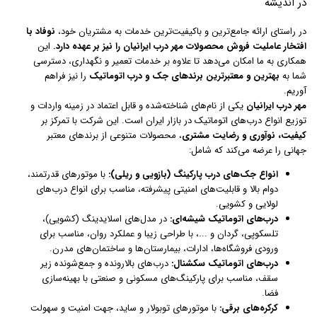
در اندیشه
در راستای ارائه جامع‌ترین و باکیفیت‌ترین خدمات به مشتریان خود،
نوفاد با
افتخار عاملیت فروش محصولات مهر درب ایرانیان را نیز بر عهده دارد.
این
همکاری به ما امکان می‌دهد تا علاوه بر خدمات تعمیر و نگهداری، دسترسی
شما به
بهترین و معتبرترین برندهای جک و درب اتوماتیک
را نیز فراهم
آوریم.
مهر درب ایرانیان
یکی از نام‌های شناخته‌شده و قابل اعتماد در زمینه واردات و
توزیع انواع درب‌های اتوماتیک در بازار ایران است. این شرکت با تمرکز بر
کیفیت، نوآوری و رضایت مشتری
، محصولات متنوعی از برندهای معتبر
جهانی را عرضه می‌کند که شامل:
انواع جک‌های درب پارکینگ (بازویی و ریلی):
با موتورهای قدرتمند،
دوام بالا و قابلیت‌های امنیتی پیشرفته، مناسب برای انواع درب‌های
لولایی و کشویی.
درب‌های اتوماتیک شیشه‌ای:
در مدل‌های اسلایدینگ (کشویی)،
تلسکوپی، گردان و ...، با طراحی زیبا و عملکرد روان، مناسب برای
ورودی فروشگاه‌ها، ادارات، بیمارستان‌ها و ساختمان‌های مدرن.
درب‌های اتوماتیک سکشنال:
درب‌های بالارونده و جمع‌شونده زیر
سقف، مناسب برای پارکینگ‌های مسکونی و صنعتی با بهینه‌سازی
فضا.
کرکره‌های برقی:
با موتورهای توبولار و ساید، جهت امنیت و سهولت