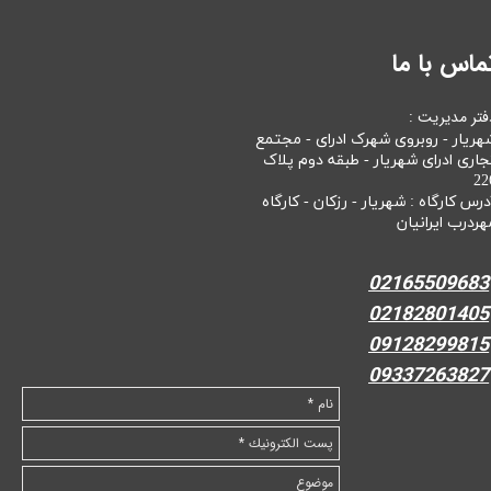
ماس با ما
فتر مدیریت :
هریار - روبروی شهرک ادرای - مجتمع
جاری ادرای شهریار - طبقه دوم پلاک
22
درس کارگاه : شهریار - رزکان - کارگاه
هردرب ایرانیان
02165509683
02182801405
09128299815
09337263827