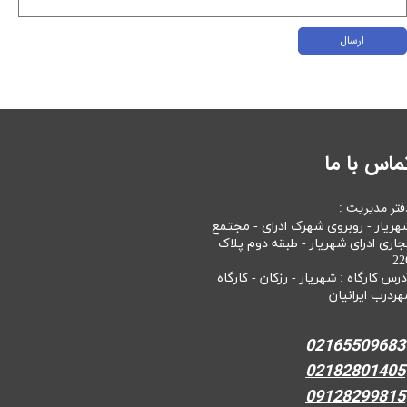
ارسال
ماس با ما
فتر مدیریت :
هریار - روبروی شهرک ادرای - مجتمع
جاری ادرای شهریار - طبقه دوم پلاک
22
درس کارگاه : شهریار - رزکان - کارگاه
هردرب ایرانیان
02165509683
02182801405
09128299815