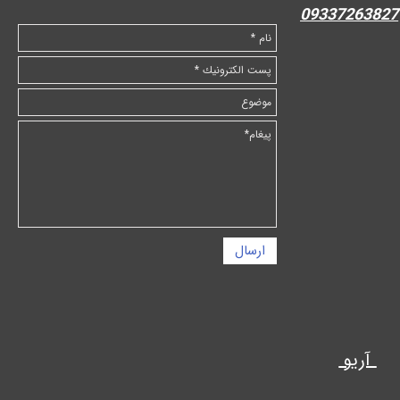
09337263827
ارسال
آریو