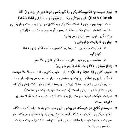
نوع سیستم:
الکترومکانیکی با گیربکس غوطه‌ور در روغن (Oil-
Bath Clutch)
. این ویژگی یکی از مهم‌ترین مزایای FAAC 844
است. غوطه‌ور بودن قطعات مکانیکی و کلاچ در روغن، باعث روان‌کاری
مداوم، کاهش استهلاک، عملکرد بسیار آرام و بی‌صدا، و افزایش
چشمگیر طول عمر موتور می‌شود.
توان و ظرفیت جابجایی:
قابلیت جابجایی درب‌های کشویی با حداکثر
وزن ۱۸۰۰
کیلوگرم
.
مناسب برای درب‌هایی با حداکثر
طول ۴۰ متر
.
ولتاژ موتور:
۲۲۰ ولت AC
(برق شهری).
تناوب کاری (Duty Cycle):
دارای تناوب کاری بالا، معمولاً
۷۰ درصد
،
که آن را برای اماکن پرتردد و صنعتی بسیار مناسب می‌سازد. این به
معنای توانایی انجام تعداد زیاد باز و بسته شدن در مدت زمان کوتاه
بدون داغ شدن موتور است (حدود ۷۰ مرتبه تردد در ساعت).
سرعت حرکت درب:
سرعت باز و بسته شدن درب حدود
۹.۵ متر بر
دقیقه
است.
سیستم کلاچ دو دیسکه در روغن:
این سیستم به همراه یک دستگاه
الکترونیکی و انکودر، حداکثر ایمنی ضد برخورد را تضمین می‌کند. در
صورت برخورد درب با مانع، موتور فوراً متوقف شده یا جهت حرکت
معکوس می‌شود.