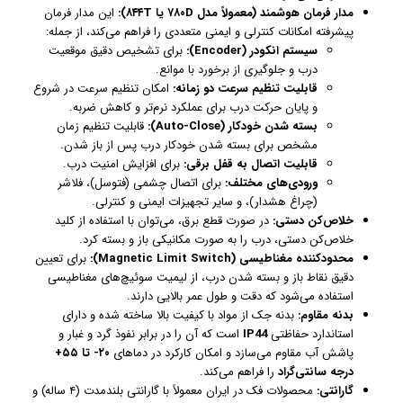
مدار فرمان هوشمند (معمولاً مدل ۷۸۰D یا ۸۴۴T):
این مدار فرمان
پیشرفته امکانات کنترلی و ایمنی متعددی را فراهم می‌کند، از جمله:
سیستم انکودر (Encoder):
برای تشخیص دقیق موقعیت
درب و جلوگیری از برخورد با موانع.
قابلیت تنظیم سرعت دو زمانه:
امکان تنظیم سرعت در شروع
و پایان حرکت درب برای عملکرد نرم‌تر و کاهش ضربه.
بسته شدن خودکار (Auto-Close):
قابلیت تنظیم زمان
مشخص برای بسته شدن خودکار درب پس از باز شدن.
قابلیت اتصال به قفل برقی:
برای افزایش امنیت درب.
ورودی‌های مختلف:
برای اتصال چشمی (فتوسل)، فلاشر
(چراغ هشدار)، و سایر تجهیزات ایمنی و کنترلی.
خلاص‌کن دستی:
در صورت قطع برق، می‌توان با استفاده از کلید
خلاص‌کن دستی، درب را به صورت مکانیکی باز و بسته کرد.
محدودکننده مغناطیسی (Magnetic Limit Switch):
برای تعیین
دقیق نقاط باز و بسته شدن درب، از لیمیت سوئیچ‌های مغناطیسی
استفاده می‌شود که دقت و طول عمر بالایی دارند.
بدنه مقاوم:
بدنه جک از مواد با کیفیت بالا ساخته شده و دارای
استاندارد حفاظتی
IP44
است که آن را در برابر نفوذ گرد و غبار و
پاشش آب مقاوم می‌سازد و امکان کارکرد در دماهای
۲۰- تا ۵۵+
درجه سانتی‌گراد
را فراهم می‌کند.
گارانتی:
محصولات فک در ایران معمولاً با گارانتی بلندمدت (۴ ساله) و