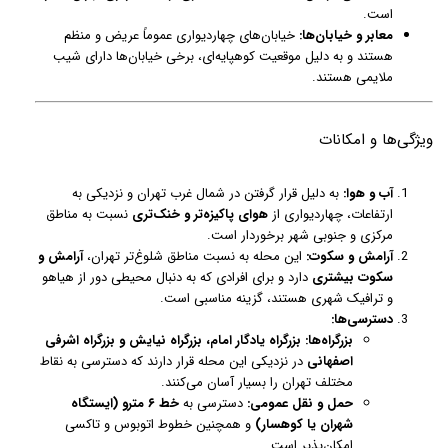
است.
معابر و خیابان‌ها:
خیابان‌های چهاردیواری عموماً عریض و منظم
هستند و به دلیل موقعیت کوهپایه‌ای، برخی خیابان‌ها دارای شیب
ملایمی هستند.
ویژگی‌ها و امکانات
آب و هوا:
به دلیل قرار گرفتن در شمال غرب تهران و نزدیکی به
ارتفاعات، چهاردیواری از
هوای پاکیزه‌تر و خنک‌تری
نسبت به مناطق
مرکزی و جنوبی شهر برخوردار است.
آرامش و سکوت:
این محله به نسبت مناطق شلوغ‌تر تهران،
آرامش و
سکوت بیشتری
دارد و برای افرادی که به دنبال محیطی دور از هیاهو
و ترافیک شهری هستند، گزینه مناسبی است.
دسترسی‌ها:
بزرگراه‌ها:
بزرگراه یادگار امام، بزرگراه نیایش و بزرگراه اشرفی
اصفهانی
در نزدیکی این محله قرار دارند که دسترسی به نقاط
مختلف تهران را بسیار آسان می‌کنند.
حمل و نقل عمومی:
دسترسی به
خط ۶ مترو (ایستگاه
شهران یا کوهسار)
و همچنین خطوط اتوبوس و تاکسی
امکان‌پذیر است.