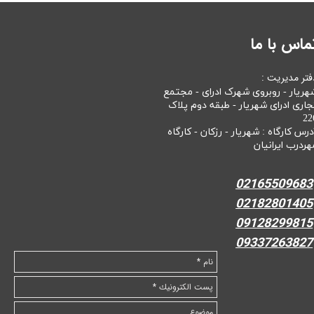
ماس با ما
فتر مدیریت :
هریار - روبروی شهرک ادرای - مجتمع
جاری ادرای شهریار - طبقه دوم پلاک
22
درس کارگاه : شهریار - رزکان - کارگاه
هردرب ایرانیان
02165509683
02182801405
09128299815
09337263827