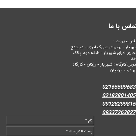
ماس با ما
فتر مدیریت :
هریار - روبروی شهرک ادرای - مجتمع
جاری ادرای شهریار - طبقه دوم پلاک
22
درس کارگاه : شهریار - رزکان - کارگاه
هردرب ایرانیان
02165509683
02182801405
09128299815
09337263827