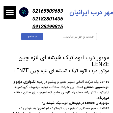
هر درب ایرانیا
ن
02165509683
02182801405
09128299815
جستجو
موتور درب اتوماتیک شیشه ای لنزه چین
LENZE
موتور درب اتوماتیک شیشه ای لنزه چین LENZE
Lenze
یک شرکت آلمانی بسیار معتبر و پیشرو در زمینه
تکنولوژی درایو و
اتوماسیون صنعتی
است. این شرکت عمدتاً به تولید موتورها، گیربکس‌ها،
اینورترها، کنترل‌کننده‌ها و راهکارهای جامع اتوماسیون برای صنایع مختلف
می‌پردازد.
موتورهای Lenze در درب‌های اتوماتیک شیشه‌ای:
Lenze به طور مستقیم "موتور درب اتوماتیک شیشه‌ای" به عنوان یک