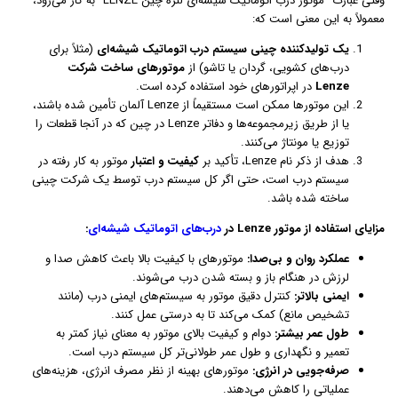
وقتی عبارت "موتور درب اتوماتیک شیشه‌ای لنزه چین LENZE" به کار می‌رود،
معمولاً به این معنی است که:
یک تولیدکننده چینی سیستم درب اتوماتیک شیشه‌ای
(مثلاً برای
درب‌های کشویی، گردان یا تاشو) از
موتورهای ساخت شرکت
Lenze
در اپراتورهای خود استفاده کرده است.
این موتورها ممکن است مستقیماً از Lenze آلمان تأمین شده باشند،
یا از طریق زیرمجموعه‌ها و دفاتر Lenze در چین که در آنجا قطعات را
توزیع یا مونتاژ می‌کنند.
هدف از ذکر نام Lenze، تأکید بر
کیفیت و اعتبار
موتور به کار رفته در
سیستم درب است، حتی اگر کل سیستم درب توسط یک شرکت چینی
ساخته شده باشد.
مزایای استفاده از موتور Lenze در
درب‌های اتوماتیک شیشه‌ای
:
عملکرد روان و بی‌صدا:
موتورهای با کیفیت بالا باعث کاهش صدا و
لرزش در هنگام باز و بسته شدن درب می‌شوند.
ایمنی بالاتر:
کنترل دقیق موتور به سیستم‌های ایمنی درب (مانند
تشخیص مانع) کمک می‌کند تا به درستی عمل کنند.
طول عمر بیشتر:
دوام و کیفیت بالای موتور به معنای نیاز کمتر به
تعمیر و نگهداری و طول عمر طولانی‌تر کل سیستم درب است.
صرفه‌جویی در انرژی:
موتورهای بهینه از نظر مصرف انرژی، هزینه‌های
عملیاتی را کاهش می‌دهند.