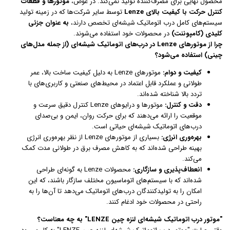
محصول نهایی برای مصرف‌کننده تولید نمی‌کند. در عوض،
موتورها و قطعات
کنترل حرکت با کیفیت بالای Lenze
توسط سایر شرکت‌ها که در زمینه تولید
سیستم‌های کامل درب اتوماتیک شیشه‌ای تخصص دارند،
به عنوان جزئی
کلیدی (کامپوننت)
در محصولات خود استفاده می‌شوند.
چرا از موتورهای Lenze در درب‌های اتوماتیک شیشه‌ای (از جمله مدل‌های
چینی) استفاده می‌شود؟
کیفیت و دوام:
موتورهای Lenze به دلیل کیفیت ساخت بالا، عمر
طولانی و عملکرد قابل اعتماد در محیط‌های صنعتی و کاربری‌های با
تردد بالا شناخته شده‌اند.
دقت و کنترل:
موتورها و درایوهای Lenze کنترل دقیق سرعت و
موقعیت را ارائه می‌دهند که برای حرکت روان، ایمن و بی‌صدای
درب‌های اتوماتیک شیشه‌ای حیاتی است.
بهره‌وری انرژی:
بسیاری از موتورهای Lenze از نظر بهره‌وری انرژی
بهینه طراحی شده‌اند که به کاهش مصرف برق در طولانی مدت کمک
می‌کند.
انعطاف‌پذیری و سازگاری:
محصولات Lenze به گونه‌ای طراحی
شده‌اند که با سیستم‌های اتوماسیون مختلف سازگار باشند، که این
امکان را به تولیدکنندگان درب‌های اتوماتیک می‌دهد تا آن‌ها را به
راحتی در محصولات خود ادغام کنند.
"موتور درب اتوماتیک شیشه‌ای لنزه چین LENZE" به چه معناست؟