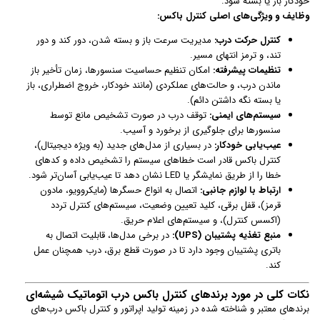
خودکار باز یا بسته شود.
وظایف و ویژگی‌های اصلی کنترل باکس:
کنترل حرکت درب:
مدیریت سرعت باز و بسته شدن، دور کند و دور
تند، و ترمز انتهای مسیر.
تنظیمات پیشرفته:
امکان تنظیم حساسیت سنسورها، زمان تأخیر باز
ماندن درب، و حالت‌های عملکردی (مانند خودکار، خروج اضطراری، باز
یا بسته نگه داشتن دائم).
سیستم‌های ایمنی:
توقف درب در صورت تشخیص مانع توسط
سنسورها برای جلوگیری از برخورد و آسیب.
عیب‌یابی خودکار:
در بسیاری از مدل‌های جدید (به ویژه دیجیتال)،
کنترل باکس قادر است خطاهای سیستم را تشخیص داده و کدهای
خطا را از طریق نمایشگر یا LED نشان دهد تا عیب‌یابی آسان‌تر شود.
ارتباط با لوازم جانبی:
اتصال به انواع حسگرها (مایکروویو، مادون
قرمز)، قفل برقی، کلید تعیین وضعیت، سیستم‌های کنترل تردد
(اکسس کنترل)، و سیستم‌های اعلام حریق.
منبع تغذیه پشتیبان (UPS):
در برخی مدل‌ها، قابلیت اتصال به
باتری پشتیبان وجود دارد تا در صورت قطع برق، درب همچنان عمل
کند.
نکات کلی در مورد برندهای کنترل باکس درب اتوماتیک شیشه‌ای
برندهای معتبر و شناخته شده در زمینه تولید اپراتور و کنترل باکس درب‌های