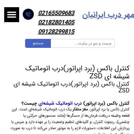
هر درب ایرانیا
ن
02165509683
02182801405
09128299815
جستجو
کنترل باکس (برد اپراتور)درب اتوماتیک
شیشه ای ZSD
کنترل باکس (برد اپراتور)درب اتوماتیک شیشه ای
ZSD
کنترل باکس (برد اپراتور)
درب اتوماتیک شیشه‌ای
چیست؟
کنترل باکس یا برد اپراتور،
مغز متفکر
یک درب اتوماتیک شیشه‌ای است. این
قطعه وظیفه دریافت فرمان‌ها از حسگرها (مانند سنسورهای حرکتی یا
چشمی)، ریموت کنترل، و کلیدهای تنظیم وضعیت را بر عهده دارد و سپس با
پردازش این اطلاعات، دستورات لازم را به موتور صادر می‌کند تا درب به صورت