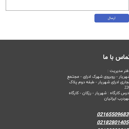
ارسال
ماس با ما
فتر مدیریت :
هریار - روبروی شهرک ادرای - مجتمع
جاری ادرای شهریار - طبقه دوم پلاک
22
درس کارگاه : شهریار - رزکان - کارگاه
هردرب ایرانیان
02165509683
02182801405