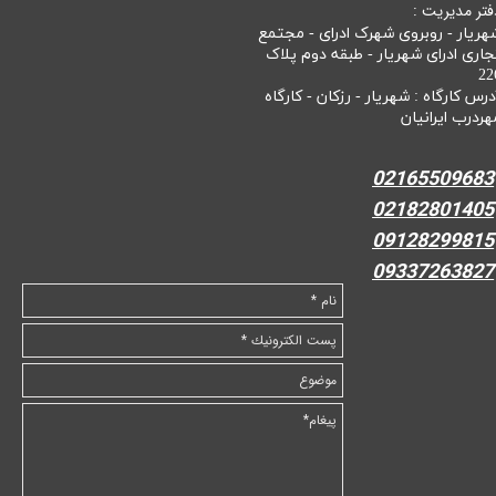
فتر مدیریت :
هریار - روبروی شهرک ادرای - مجتمع
جاری ادرای شهریار - طبقه دوم پلاک
22
درس کارگاه : شهریار - رزکان - کارگاه
هردرب ایرانیان
02165509683
02182801405
09128299815
09337263827