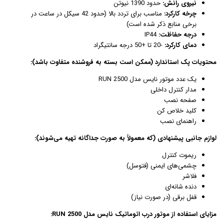
نیروی رانش:
حدود 1390 نیوتن
چرخه کارکرد:
مناسب برای تردد بالا (حدود 42 سیکل در ساعت در
برخی منابع ذکر شده است)
درجه حفاظت:
IP44
دمای کارکرد:
-20 تا +50 درجه سانتیگراد
محتویات پک استاندارد (ممکن است بسته به فروشنده متفاوت باشد):
یک عدد موتور نایس مدل RUN 2500
مدار کنترل داخلی
صفحه نصب
کلید خلاص کن
راهنمای نصب
لوازم جانبی پیشنهادی (که معمولاً به صورت جداگانه تهیه می‌شوند):
ریموت کنترل
چشمی‌های ایمنی (فتوسل)
فلاشر
دنده شانه‌ای
قفل برقی (در صورت نیاز)
مزایای استفاده از موتور درب اتوماتیک نایس مدل RUN 2500: