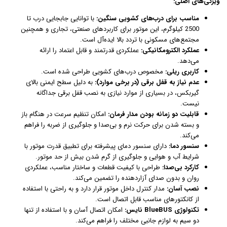
ویژگی‌های اصلی:
مناسب برای درب‌های کشویی سنگین:
با توانایی جابجایی درب تا
2500 کیلوگرم، این موتور برای کاربردهای صنعتی، تجاری و همچنین
مجتمع‌های مسکونی با تردد بالا ایده‌آل است.
عملکرد الکترومکانیکی:
عملکردی قدرتمند و قابل اعتماد را ارائه
می‌دهد.
کاربری ریلی:
مخصوص درب‌های کشویی طراحی شده است.
عدم نیاز به قفل برقی (در برخی موارد):
به دلیل سطح ایمنی بالای
گیربکس، در بسیاری از موارد نیازی به نصب قفل برقی جداگانه
نیست.
قابلیت دو زمانه بودن مدار فرمان:
امکان تنظیم سرعت در هنگام باز
و بسته شدن برای حرکت نرم و بی‌صدا و جلوگیری از ضربه را فراهم
می‌کند.
سنسور دما:
دارای سنسور دمای پیشرفته برای تطبیق قدرت موتور با
شرایط آب و هوایی و جلوگیری از گرم شدن بیش از حد موتور.
کارکرد بی‌صدا:
طراحی با کیفیت قطعات و ساختار مناسب، عملکردی
روان و بدون صدای آزاردهنده را تضمین می‌کند.
نصب آسان:
مدار کنترل داخل موتور قرار دارد و به راحتی با استفاده
از کانکتورهای مناسب قابل اتصال است.
تکنولوژی BlueBUS نایس:
امکان اتصال آسان و با استفاده از تنها
دو سیم به لوازم جانبی مختلف را فراهم می‌کند.