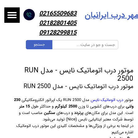
هر درب ایرانیا
ن
02165509683
02182801405
09128299815
جستجو
موتور درب اتوماتیک نایس - مدل RUN
2500
موتور درب اتوماتیک نایس - مدل RUN 2500
موتور
درب اتوماتیک نایس
مدل RUN 2500 یک اپراتور الکترومکانیکی
230
ولتی
برای درب‌های کشویی تا وزن
2500 کیلوگرم
و حداکثر طول
15 متر
است. این مدل برای مکان‌های
پرتردد
و درب‌های
سنگین
مناسب است و
توسط شرکت معتبر ایتالیایی نایس (Nice) تولید می‌شود.
در اینجا به برخی از ویژگی‌ها و مشخصات کلیدی این موتور درب اتوماتیک
اشاره می‌کنیم: