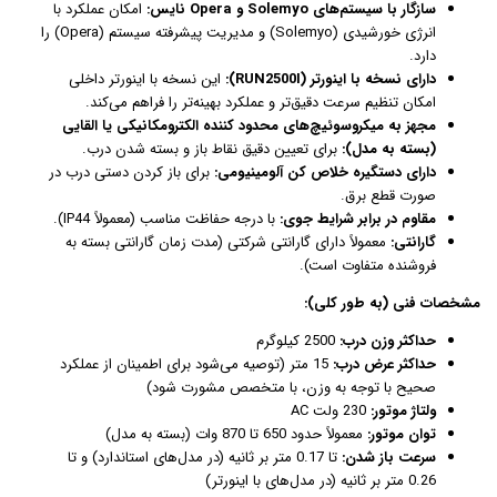
سازگار با سیستم‌های Solemyo و Opera نایس:
امکان عملکرد با
انرژی خورشیدی (Solemyo) و مدیریت پیشرفته سیستم (Opera) را
دارد.
دارای نسخه با اینورتر (RUN2500I):
این نسخه با اینورتر داخلی
امکان تنظیم سرعت دقیق‌تر و عملکرد بهینه‌تر را فراهم می‌کند.
مجهز به میکروسوئیچ‌های محدود کننده الکترومکانیکی یا القایی
(بسته به مدل):
برای تعیین دقیق نقاط باز و بسته شدن درب.
دارای دستگیره خلاص کن آلومینیومی:
برای باز کردن دستی درب در
صورت قطع برق.
مقاوم در برابر شرایط جوی:
با درجه حفاظت مناسب (معمولاً IP44).
گارانتی:
معمولاً دارای گارانتی شرکتی (مدت زمان گارانتی بسته به
فروشنده متفاوت است).
مشخصات فنی (به طور کلی):
حداکثر وزن درب:
2500 کیلوگرم
حداکثر عرض درب:
15 متر (توصیه می‌شود برای اطمینان از عملکرد
صحیح با توجه به وزن، با متخصص مشورت شود)
ولتاژ موتور:
230 ولت AC
توان موتور:
معمولاً حدود 650 تا 870 وات (بسته به مدل)
سرعت باز شدن:
تا 0.17 متر بر ثانیه (در مدل‌های استاندارد) و تا
0.26 متر بر ثانیه (در مدل‌های با اینورتر)