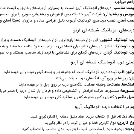
اهم می‌آورد.
یمت مناسب:
درب‌های اتوماتیک آریو نسبت به بسیاری از برندهای خارجی، قیمت مناس
رویس و پشتیبانی:
شرکت آریو خدمات پس از فروش و پشتیبانی خوبی را برای محصولا
صب آسان:
نصب درب‌های اتوماتیک آریو به دلیل طراحی ساده و ماژولار، نسبتاً آسان و
درب‌های اتوماتیک شیشه ای آریو
رب اتوماتیک کشویی:
این نوع درب‌ها رایج‌ترین نوع درب‌های اتوماتیک هستند و برا
رب اتوماتیک تاشو:
درب‌های تاشو برای فضاهایی با عرض محدود مناسب هستند و به صو
رب اتوماتیک گردان:
درب‌های گردان برای فضاهایی با تردد زیاد مناسب هستند و به ص
صلی درب اتوماتیک شیشه ای آریو
راتور:
قلب تپنده درب اتوماتیک است که وظیفه باز و بسته کردن درب را بر عهده دارد.
یل:
ریل‌ها بر روی آن، لنگه‌های درب حرکت می‌کنند.
لطک‌ها:
غلطک‌ها وظیفه هدایت لنگه‌های درب بر روی ریل را بر عهده دارند.
نسورها:
سنسورها حرکت افرادش را تشخیص داده و فرمان باز شدن درب را صادر می‌کن
نترل باکس:
کنترل باکس وظیفه کنترل عملکرد کلی درب را بر عهده دارد.
م در انتخاب درب اتوماتیک آریو
عاد دهانه:
قبل از انتخاب درب، ابعاد دقیق دهانه را اندازه‌گیری کنید.
وع کاربری:
نوع کاربری فضا و میزان تردد را در نظر بگیرید.
ودجه:
بودجه خود را مشخص کنید تا بتوانید مدل مناسب را انتخاب کنید.