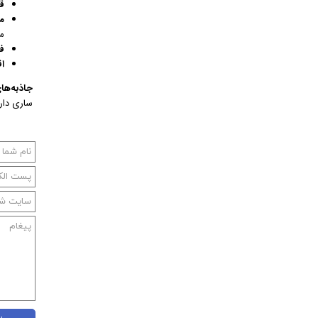
ق
م
م
ف
اق
جاذبه‌ها
ساری دارا