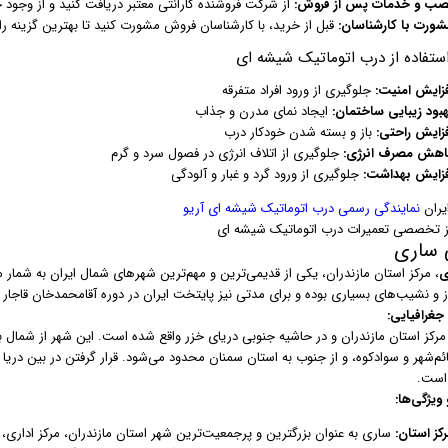
صب و خدمات پس از فروش:
از شرکت فروشنده گارانتی معتبر دریافت کنید و از وج
شورت با کارشناسان:
قبل از خرید، با کارشناسان فروش مشورت کنید تا بهترین گزینه را 
استفاده از درب اتوماتیک شیشه ای
فزایش امنیت:
جلوگیری از ورود افراد متفرقه
هبود زیبایی ساختمان:
ایجاد نمای مدرن و جذاب
فزایش راحتی:
باز و بسته شدن خودکار درب
اهش مصرف انرژی:
جلوگیری از اتلاف انرژی در فصول سرد و گرم
فزایش بهداشت:
جلوگیری از ورود گرد و غبار و آلودگی
یران
نمایندگی رسمی درب اتوماتیک شیشه ای آریو
 تخصصی تعمیرات درب اتوماتیک شیشه ای
 ساری
ی
ز و نشیب‌های بسیاری بوده و برای مدتی نیز پایتخت ایران در دوره آقامحمدخان قاجار
غرافیایی:
مرکز استان مازندران و در حاشیه جنوبی دریای خزر واقع شده است. این شهر از شمال به
ائم‌شهر و سوادکوه، و از جنوب به استان سمنان محدود می‌شود. قرار گرفتن در بین دریا
است.
ویژگی‌ها:
کز استان:
ساری به عنوان بزرگترین و پرجمعیت‌ترین شهر استان مازندران، مرکز ادار