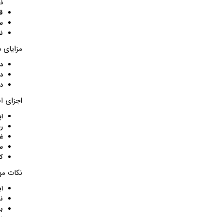
فر
ق
س
ن
مزایای 
د
د
د
اجزای ا
اپ
ر
غ
س
ک
نکات مه
اب
ن
ب