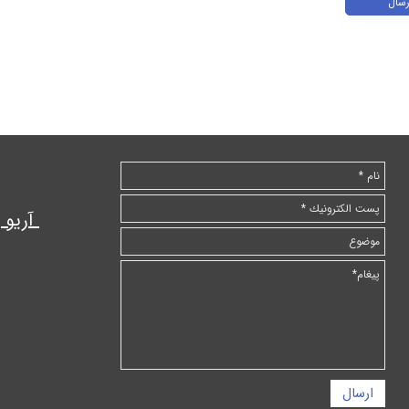
رسال
آریو
ارسال