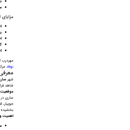
ن
م
مزایای 
ا
ب
ا
ک
ا
مهردرب ا
نوفاد
مرکز
معرفی
شهر
سار
شاهد فرا
موقعیت ج
ساری در 
جویبار، ق
بخشیده 
اهمیت و 
مر