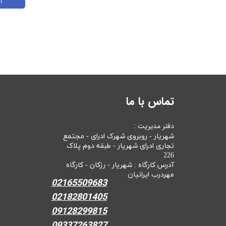
ا
تماس با ما
دفتر مدیریت :
شهریار - روبروی شهرک ادرای - مجتمع
تجاری ادرای شهریار - طبقه دوم پلاک
226
آدرس کارگاه : شهریار - رزکان - کارگاه
مهردرب ایرانیان
02165509683
02182801405
09128299815
09337263827