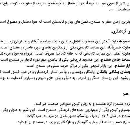
ین شهر از سوی غرب به کوه آبیدر، از شمال به کوه شیخ معروف از جنوب به کوه سراج‌ال
ده‌است.
هترین زمان سفر به سنندج، فصل‌های بهار و تابستان است که هوا معتدل و مطبوع است
ی گردشگری:
جموعه پارک آبیدر
: این مجموعه شامل چندین پارک، چشمه، آبشار و منظره‌ای زیبا از 
مارت خسروآباد
: این عمارت تاریخی یکی از زیباترین بناهای دوره قاجار در سنندج است.
مارت آصف
: این عمارت تاریخی که به خانه کرد نیز معروف است، امروزه به موزه مردم‌
سجد جامع سنندج
: این مسجد تاریخی یکی از بناهای مهم دوره قاجار در سنندج است.
زار سنندج
: این بازار قدیمی یکی از مراکز خرید سنتی در سنندج است.
وستای پلکانی پالنگان
: پالنگان روستایی زیبا در استان کردستان و در غرب کشور است 
ی‌شود. این روستای سنگی و قدیمی به دلیل زیبایی‌های طبیعی بسیاری که دارد، به 
هنر:
ردم سنندج کرد هستند و به زبان کردی سورانی صحبت می‌کنند.
وسیقی کردی یکی از مهم‌ترین جنبه‌های فرهنگی سنندج است. این شهر به عنوان یکی از
 در سال ۲۰۱۹ از طرف یونسکو «شهر خلاق موسیقی» لقب گرفت.
ایع دستی مانند قالی‌بافی، گلیم‌بافی و نازک‌کاری چوب در سنندج رواج دارد.