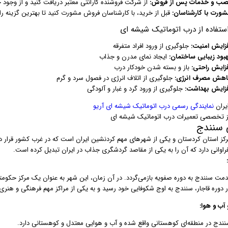
صب و خدمات پس از فروش:
از شرکت فروشنده گارانتی معتبر دریافت کنید و از وج
شورت با کارشناسان:
قبل از خرید، با کارشناسان فروش مشورت کنید تا بهترین گزینه را 
استفاده از درب اتوماتیک شیشه ای
فزایش امنیت:
جلوگیری از ورود افراد متفرقه
هبود زیبایی ساختمان:
ایجاد نمای مدرن و جذاب
فزایش راحتی:
باز و بسته شدن خودکار درب
اهش مصرف انرژی:
جلوگیری از اتلاف انرژی در فصول سرد و گرم
فزایش بهداشت:
جلوگیری از ورود گرد و غبار و آلودگی
یران
نمایندگی رسمی درب اتوماتیک شیشه ای آریو
 تخصصی تعمیرات درب اتوماتیک شیشه ای
 سنندج
کز استان کردستان و یکی از شهرهای مهم کردنشین ایران است که در غرب کشور قرار دار
راوانی دارد که آن را به یکی از مقاصد گردشگری جذاب در ایران تبدیل کرده است.
دمت سنندج به دوره صفویه بازمی‌گردد. در آن زمان، این شهر به عنوان یک مرکز حکوم
ر دوره قاجار، سنندج به اوج شکوفایی خود رسید و به یکی از مراکز مهم فرهنگی و هنری
 آب و هوا:
نندج در منطقه‌ای کوهستانی واقع شده و آب و هوایی معتدل و کوهستانی دارد.