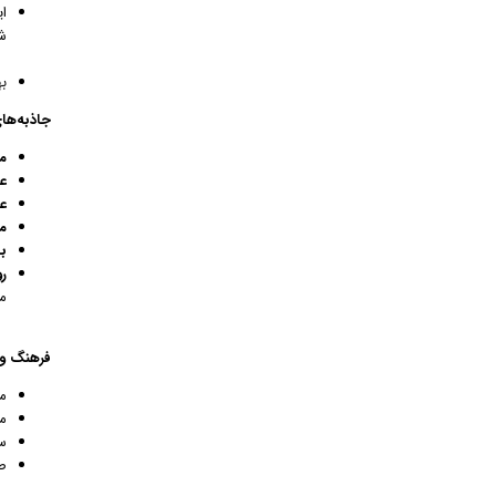
ا
ش
ب
جاذبه‌ها
م
ع
ع
م
با
ر
م
فرهنگ و 
م
م
سنندج
صن