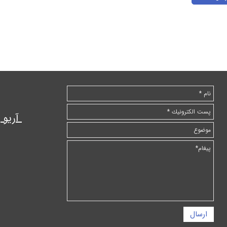
آریو
ارسال