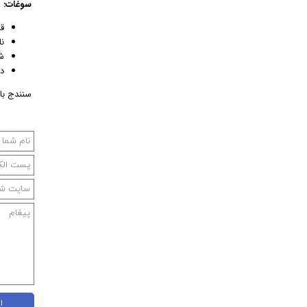
سوغات:
ق
ن
ش
د
سنندج با
ا