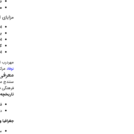
ن
م
مزایای 
ا
ب
ا
ک
ا
مهردرب ا
نوفاد
مرکز
معرفی
سنندج مر
فرهنگی ف
تاریخچه:
ق
د
جغرافیا و
س