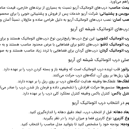
اهم می‌آورد.
یمت مناسب:
درب‌های اتوماتیک آریو نسبت به بسیاری از برندهای خارجی، قیمت مناس
رویس و پشتیبانی:
شرکت آریو خدمات پس از فروش و پشتیبانی خوبی را برای محصولا
صب آسان:
نصب درب‌های اتوماتیک آریو به دلیل طراحی ساده و ماژولار، نسبتاً آسان و
درب‌های اتوماتیک شیشه ای آریو
رب اتوماتیک کشویی:
این نوع درب‌ها رایج‌ترین نوع درب‌های اتوماتیک هستند و برا
رب اتوماتیک تاشو:
درب‌های تاشو برای فضاهایی با عرض محدود مناسب هستند و به صو
رب اتوماتیک گردان:
درب‌های گردان برای فضاهایی با تردد زیاد مناسب هستند و به ص
صلی درب اتوماتیک شیشه ای آریو
راتور:
قلب تپنده درب اتوماتیک است که وظیفه باز و بسته کردن درب را بر عهده دارد.
یل:
ریل‌ها بر روی آن، لنگه‌های درب حرکت می‌کنند.
لطک‌ها:
غلطک‌ها وظیفه هدایت لنگه‌های درب بر روی ریل را بر عهده دارند.
نسورها:
سنسورها حرکت افرادش را تشخیص داده و فرمان باز شدن درب را صادر می‌کن
نترل باکس:
کنترل باکس وظیفه کنترل عملکرد کلی درب را بر عهده دارد.
م در انتخاب درب اتوماتیک آریو
عاد دهانه:
قبل از انتخاب درب، ابعاد دقیق دهانه را اندازه‌گیری کنید.
وع کاربری:
نوع کاربری فضا و میزان تردد را در نظر بگیرید.
ودجه:
بودجه خود را مشخص کنید تا بتوانید مدل مناسب را انتخاب کنید.