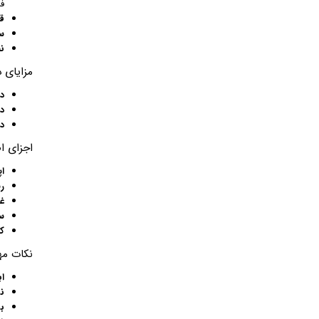
فر
ق
س
ن
مزایای 
د
د
د
اجزای ا
اپ
ر
غ
س
ک
نکات مه
اب
ن
ب