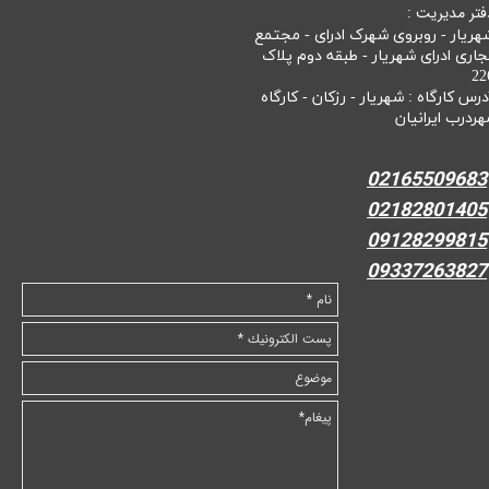
فتر مدیریت :
هریار - روبروی شهرک ادرای - مجتمع
جاری ادرای شهریار - طبقه دوم پلاک
22
درس کارگاه : شهریار - رزکان - کارگاه
هردرب ایرانیان
02165509683
02182801405
09128299815
09337263827