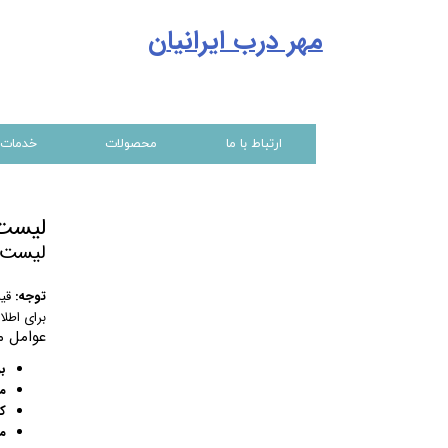
مهر درب ایرانیا
ن
ارتباط با ما
محصولات
خدمات
لیست 
لیست 
توجه:
قیم
برای اطل
عوامل م
بر
م
ک
م