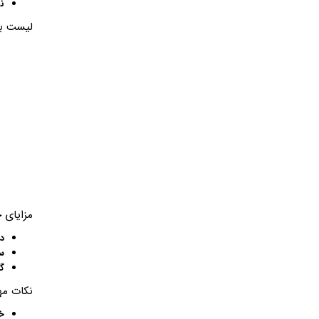
نو
لیست بر
مزایای 
دو
س
گ
نکات مه
خر