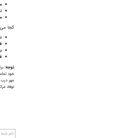
م
ت
م
کجا می‌
ن
ف
با
ف
توجه:
برا
خود تماس
مهر درب ا
نوفاد م